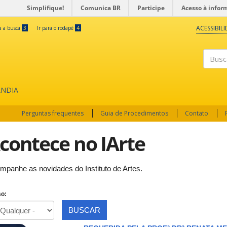
Simplifique!
Comunica BR
Participe
Acesso à infor
ACESSIBIL
ra a busca
3
Ir para o rodapé
4
Buscar
ÂNDIA
Perguntas frequentes
Guia de Procedimentos
Contato
contece no IArte
mpanhe as novidades do Instituto de Artes.
o:
BUSCAR