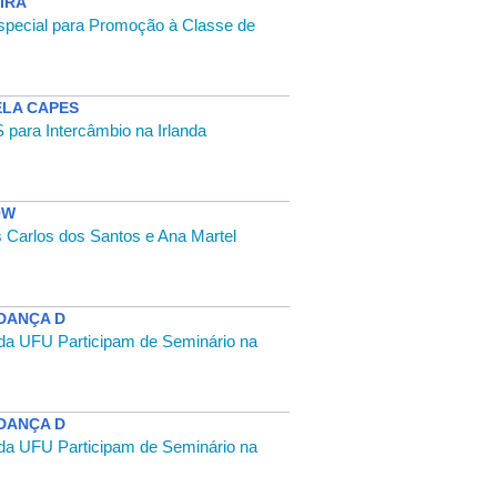
IRA
special para Promoção à Classe de
ELA CAPES
 para Intercâmbio na Irlanda
OW
 Carlos dos Santos e Ana Martel
DANÇA D
da UFU Participam de Seminário na
DANÇA D
da UFU Participam de Seminário na