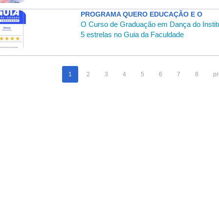
PROGRAMA QUERO EDUCAÇÃO E O
O Curso de Graduação em Dança do Institut
5 estrelas no Guia da Faculdade
1
2
3
4
5
6
7
8
pr