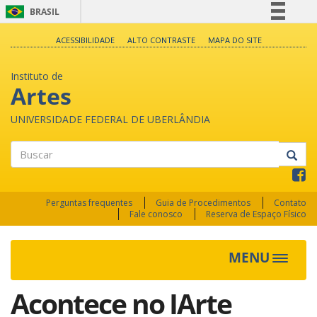
BRASIL
Simplifique!
ACESSIBILIDADE
ALTO CONTRASTE
MAPA DO SITE
Comunica BR
Instituto de
Participe
Artes
Acesso à informação
UNIVERSIDADE FEDERAL DE UBERLÂNDIA
Legislação
Canais
Buscar
Perguntas frequentes
Guia de Procedimentos
Contato
Fale conosco
Reserva de Espaço Físico
MENU
Toggle
navigat
Acontece no IArte