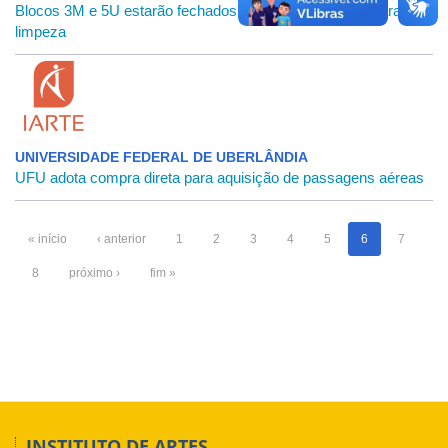
Blocos 3M e 5U estarão fechados nos dias 27 e 28/05 para
limpeza
UNIVERSIDADE FEDERAL DE UBERLÂNDIA
UFU adota compra direta para aquisição de passagens aéreas
« início
‹ anterior
1
2
3
4
5
6
7
8
próximo ›
fim »
INSTITUTO DE ARTES