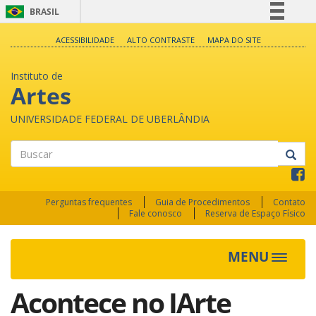
BRASIL
Simplifique!
ACESSIBILIDADE
ALTO CONTRASTE
MAPA DO SITE
Comunica BR
Instituto de
Participe
Artes
Acesso à informação
UNIVERSIDADE FEDERAL DE UBERLÂNDIA
Legislação
Canais
Buscar
Perguntas frequentes
Guia de Procedimentos
Contato
Fale conosco
Reserva de Espaço Físico
MENU
Toggle
navigat
Acontece no IArte