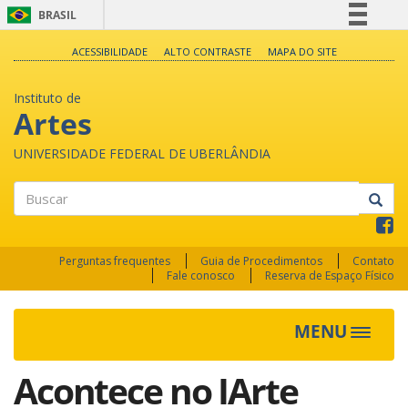
BRASIL
Simplifique!
ACESSIBILIDADE
ALTO CONTRASTE
MAPA DO SITE
Comunica BR
Instituto de
Participe
Artes
Acesso à informação
UNIVERSIDADE FEDERAL DE UBERLÂNDIA
Legislação
Canais
Buscar
Perguntas frequentes
Guia de Procedimentos
Contato
Fale conosco
Reserva de Espaço Físico
MENU
Toggle
navigat
Acontece no IArte