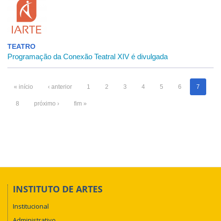
TEATRO
Programação da Conexão Teatral XIV é divulgada
« início
‹ anterior
1
2
3
4
5
6
7
8
próximo ›
fim »
INSTITUTO DE ARTES
Institucional
Administrativo