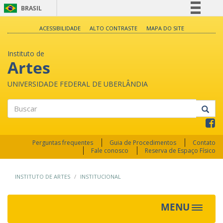
BRASIL
Simplifique!
ACESSIBILIDADE
ALTO CONTRASTE
MAPA DO SITE
Comunica BR
Instituto de
Participe
Artes
Acesso à informação
UNIVERSIDADE FEDERAL DE UBERLÂNDIA
Legislação
Canais
Buscar
Perguntas frequentes
Guia de Procedimentos
Contato
Fale conosco
Reserva de Espaço Físico
INSTITUTO DE ARTES
INSTITUCIONAL
MENU
Toggle
navigat