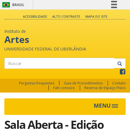
BRASIL
Simplifique!
ACESSIBILIDADE
ALTO CONTRASTE
MAPA DO SITE
Comunica BR
Instituto de
Participe
Artes
Acesso à informação
UNIVERSIDADE FEDERAL DE UBERLÂNDIA
Legislação
Canais
Buscar
Perguntas frequentes
Guia de Procedimentos
Contato
Fale conosco
Reserva de Espaço Físico
MENU
Toggle
navigat
Sala Aberta - Edição