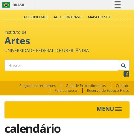
BRASIL
Simplifique!
ACESSIBILIDADE
ALTO CONTRASTE
MAPA DO SITE
Comunica BR
Instituto de
Participe
Artes
Acesso à informação
UNIVERSIDADE FEDERAL DE UBERLÂNDIA
Legislação
Canais
Buscar
Perguntas frequentes
Guia de Procedimentos
Contato
Fale conosco
Reserva de Espaço Físico
MENU
Toggle
navigat
calendário