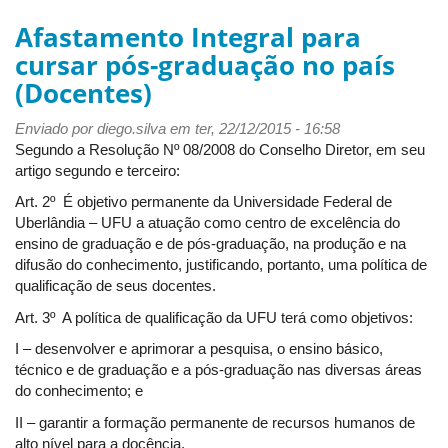
Afastamento
de
Afastamento Integral para
curta
cursar pós-graduação no país
duração
(Docentes)
para
capacitação
Enviado por
no
diego.silva
em ter, 22/12/2015 - 16:58
Segundo a Resolução Nº 08/2008 do Conselho Diretor, em seu
País
artigo segundo e terceiro:
ou
no
Art. 2º É objetivo permanente da Universidade Federal de
Exterior
Uberlândia – UFU a atuação como centro de excelência do
(Técnicos
ensino de graduação e de pós-graduação, na produção e na
Administrativos)
difusão do conhecimento, justificando, portanto, uma política de
qualificação de seus docentes.
Art. 3º A política de qualificação da UFU terá como objetivos:
I – desenvolver e aprimorar a pesquisa, o ensino básico,
técnico e de graduação e a pós-graduação nas diversas áreas
do conhecimento; e
II – garantir a formação permanente de recursos humanos de
alto nível para a docência.