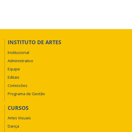
Afastamento
Integral
para
cursar
pós-
graduação
no
INSTITUTO DE ARTES
país
Institucional
(Docentes)
Administrativo
Equipe
Editais
Comissões
Programa de Gestão
CURSOS
Artes Visuais
Dança