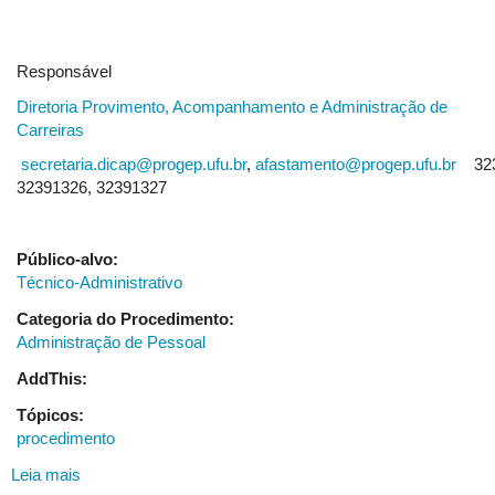
Responsável
Diretoria Provimento, Acompanhamento e Administração de
Carreiras
secretaria.dicap@progep.ufu.br
,
afastamento@progep.ufu.br
323
32391326, 32391327
Público-alvo:
Técnico-Administrativo
Categoria do Procedimento:
Administração de Pessoal
AddThis:
Tópicos:
procedimento
Leia mais
sobre