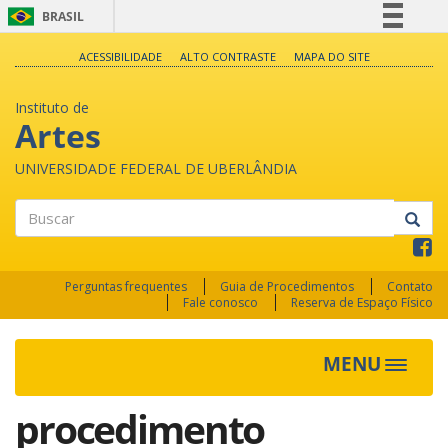
BRASIL
Simplifique!
ACESSIBILIDADE
ALTO CONTRASTE
MAPA DO SITE
Comunica BR
Instituto de
Participe
Artes
Acesso à informação
UNIVERSIDADE FEDERAL DE UBERLÂNDIA
Legislação
Canais
Buscar
Perguntas frequentes
Guia de Procedimentos
Contato
Fale conosco
Reserva de Espaço Físico
MENU
Toggle
navigat
procedimento