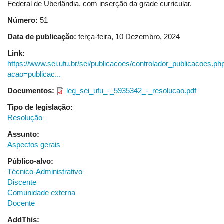
Federal de Uberlândia, com inserção da grade curricular.
Ações
de
Número:
51
desenvolvimento
Data de publicação:
terça-feira, 10 Dezembro, 2024
em
Serviço
Link:
(ADS)
https://www.sei.ufu.br/sei/publicacoes/controlador_publicacoes.ph
acao=publicac...
Documentos:
leg_sei_ufu_-_5935342_-_resolucao.pdf
Tipo de legislação:
Resolução
Assunto:
Aspectos gerais
Público-alvo:
Técnico-Administrativo
Discente
Comunidade externa
Docente
AddThis: