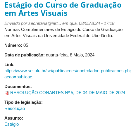
Estágio do Curso de Graduação
-
Regimento
em Artes Visuais
do
Instituto
Enviado por
secretaria@iart...
em qua, 08/05/2024 - 17:18
de
Normas Complementares de Estágio do Curso de Graduação
Artes
em Artes Visuais da Universidade Federal de Uberlândia.
Número:
05
Data de publicação:
quarta-feira, 8 Maio, 2024
Link:
https://www.sei.ufu.br/sei/publicacoes/controlador_publicacoes.ph
acao=publicac...
Documentos:
RESOLUÇÃO CONARTES Nº 5, DE 04 DE MAIO DE 2024
Tipo de legislação:
Resolução
Assunto:
Estágio