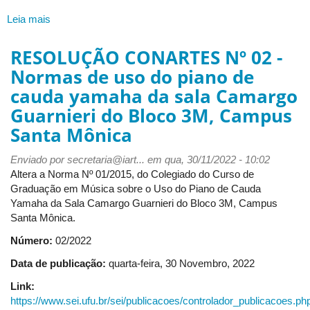
Leia mais
sobre
Resolução
CONSEX
RESOLUÇÃO CONARTES Nº 02 -
Nº
Normas de uso do piano de
39
cauda yamaha da sala Camargo
-
Aprova
Guarnieri do Bloco 3M, Campus
o
Santa Mônica
Plano
de
Enviado por
secretaria@iart...
em qua, 30/11/2022 - 10:02
Extensão
Altera a Norma Nº 01/2015, do Colegiado do Curso de
do
Graduação em Música sobre o Uso do Piano de Cauda
Instituto
Yamaha da Sala Camargo Guarnieri do Bloco 3M, Campus
de
Santa Mônica.
Artes
-
Número:
02/2022
PEX-
Data de publicação:
quarta-feira, 30 Novembro, 2022
IARTE
da
Link:
Universidade
https://www.sei.ufu.br/sei/publicacoes/controlador_publicacoes.ph
Federal