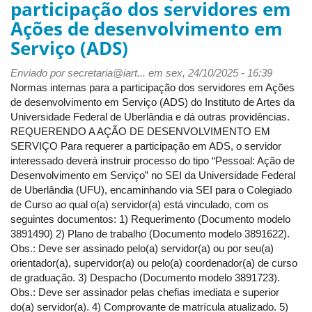
participação dos servidores em
-
Normas
Ações de desenvolvimento em
Complementares
Serviço (ADS)
de
Estágio
Enviado por
secretaria@iart...
em sex, 24/10/2025 - 16:39
do
Normas internas para a participação dos servidores em Ações
Curso
de desenvolvimento em Serviço (ADS) do Instituto de Artes da
de
Universidade Federal de Uberlândia e dá outras providências.
Graduação
REQUERENDO A AÇÃO DE DESENVOLVIMENTO EM
em
SERVIÇO Para requerer a participação em ADS, o servidor
Dança
interessado deverá instruir processo do tipo “Pessoal: Ação de
Desenvolvimento em Serviço” no SEI da Universidade Federal
de Uberlândia (UFU), encaminhando via SEI para o Colegiado
de Curso ao qual o(a) servidor(a) está vinculado, com os
seguintes documentos: 1) Requerimento (Documento modelo
3891490) 2) Plano de trabalho (Documento modelo 3891622).
Obs.: Deve ser assinado pelo(a) servidor(a) ou por seu(a)
orientador(a), supervidor(a) ou pelo(a) coordenador(a) de curso
de graduação. 3) Despacho (Documento modelo 3891723).
Obs.: Deve ser assinador pelas chefias imediata e superior
do(a) servidor(a). 4) Comprovante de matrícula atualizado. 5)