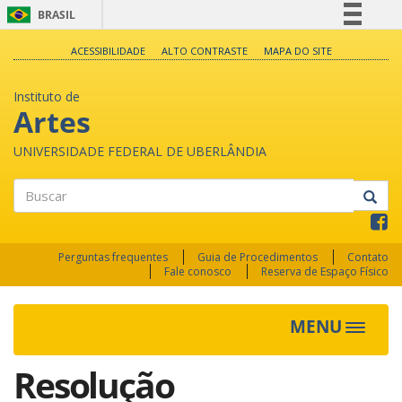
BRASIL
Simplifique!
ACESSIBILIDADE
ALTO CONTRASTE
MAPA DO SITE
Comunica BR
Instituto de
Participe
Artes
Acesso à informação
UNIVERSIDADE FEDERAL DE UBERLÂNDIA
Legislação
Canais
Buscar
Perguntas frequentes
Guia de Procedimentos
Contato
Fale conosco
Reserva de Espaço Físico
MENU
Toggle
navigat
Resolução