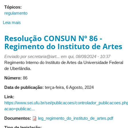
Tópicos:
regulamento
Leia mais
sobre
Resolução
CONPEP
Resolução CONSUN Nº 86 -
Nº
Regimento do Instituto de Artes
51,
de
Enviado por
secretaria@iart...
em qui, 08/08/2024 - 10:37
05
Regimento Interno do Instituto de Artes da Universidade Federal
de
de Uberlândia.
dezembro
de
Número:
86
2024
Data de publicação:
terça-feira, 6 Agosto, 2024
-
Regulamento
Link:
do
https://www.sei.ufu.br/sei/publicacoes/controlador_publicacoes.ph
Programa
acao=publicac...
de
Documentos:
leg_regimento_do_instituto_de_artes.pdf
Pós-
graduação
Tipo de legislação: