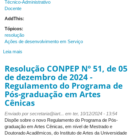
Técnico-Administrativo
Docente
AddThis:
Tópicos:
resolução
Ações de desenvolvimento em Serviço
Leia mais
sobre
Resolução
CONARTES
Resolução CONPEP Nº 51, de 05
Nº
de dezembro de 2024 -
06
Regulamento do Programa de
-
Normas
Pós-graduação em Artes
internas
Cênicas
para
a
Enviado por
secretaria@iart...
em ter, 10/12/2024 - 13:54
participação
Dispõe sobre o novo Regulamento do Programa de Pós-
dos
graduação em Artes Cênicas, em nível de Mestrado e
servidores
Doutorado Acadêmicos, do Instituto de Artes da Universidade
em