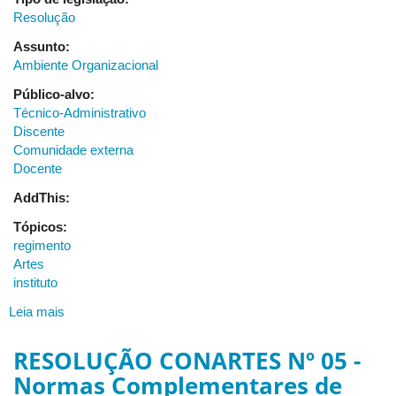
em
Resolução
Artes
Cênicas
Assunto:
Ambiente Organizacional
Público-alvo:
Técnico-Administrativo
Discente
Comunidade externa
Docente
AddThis:
Tópicos:
regimento
Artes
instituto
Leia mais
sobre
Resolução
CONSUN
RESOLUÇÃO CONARTES Nº 05 -
Nº
Normas Complementares de
86