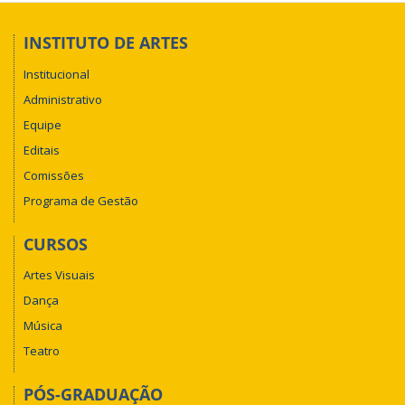
-
Regimento
Interno
INSTITUTO DE ARTES
do
Institucional
Museu
Universitário
Administrativo
de
Equipe
Arte
Editais
-
MUNA
Comissões
Programa de Gestão
CURSOS
Artes Visuais
Dança
Música
Teatro
PÓS-GRADUAÇÃO