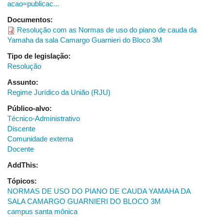
acao=publicac...
de
Documentos:
Uberlândia,
Resolução com as Normas de uso do piano de cauda da
para
Yamaha da sala Camargo Guarnieri do Bloco 3M
o
período
Tipo de legislação:
de
Resolução
2022
a
Assunto:
2027
Regime Jurídico da União (RJU)
Público-alvo:
Técnico-Administrativo
Discente
Comunidade externa
Docente
AddThis:
Tópicos:
NORMAS DE USO DO PIANO DE CAUDA YAMAHA DA
SALA CAMARGO GUARNIERI DO BLOCO 3M
campus santa mônica