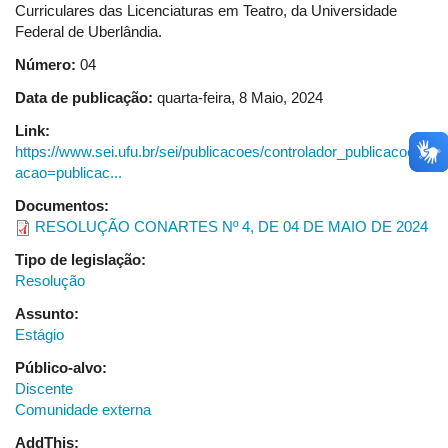
Curriculares das Licenciaturas em Teatro, da Universidade
de
Federal de Uberlândia.
Graduação
em
Número:
04
Artes
Data de publicação:
quarta-feira, 8 Maio, 2024
Visuais
Link:
https://www.sei.ufu.br/sei/publicacoes/controlador_publicacoes.ph
acao=publicac...
Documentos:
RESOLUÇÃO CONARTES Nº 4, DE 04 DE MAIO DE 2024
Tipo de legislação:
Resolução
Assunto:
Estágio
Público-alvo:
Discente
Comunidade externa
AddThis: