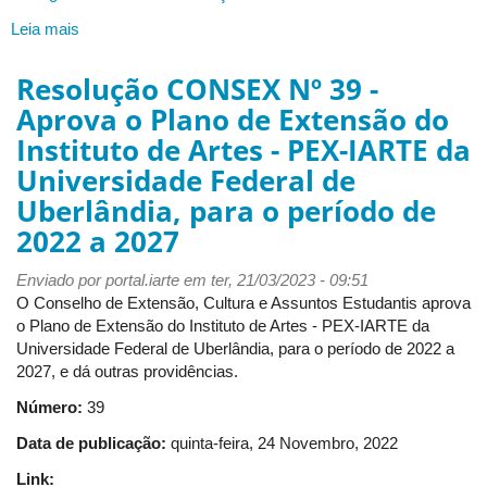
Leia mais
sobre
RESOLUÇÃO
CONARTES
Resolução CONSEX Nº 39 -
Nº
Aprova o Plano de Extensão do
03
Instituto de Artes - PEX-IARTE da
-
Normas
Universidade Federal de
Complementares
Uberlândia, para o período de
de
2022 a 2027
Estágio
do
Enviado por
Curso
portal.iarte
em ter, 21/03/2023 - 09:51
O Conselho de Extensão, Cultura e Assuntos Estudantis aprova
de
o Plano de Extensão do Instituto de Artes - PEX-IARTE da
Graduação
Universidade Federal de Uberlândia, para o período de 2022 a
em
2027, e dá outras providências.
Música
Número:
39
Data de publicação:
quinta-feira, 24 Novembro, 2022
Link: