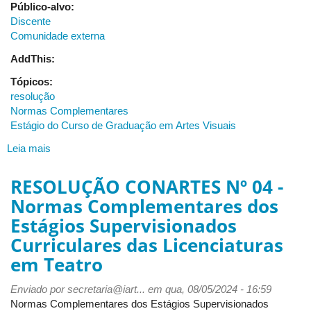
Público-alvo:
Discente
Comunidade externa
AddThis:
Tópicos:
resolução
Normas Complementares
Estágio do Curso de Graduação em Artes Visuais
Leia mais
sobre
RESOLUÇÃO
CONARTES
RESOLUÇÃO CONARTES Nº 04 -
Nº
Normas Complementares dos
05
Estágios Supervisionados
-
Normas
Curriculares das Licenciaturas
Complementares
em Teatro
de
Estágio
Enviado por
secretaria@iart...
em qua, 08/05/2024 - 16:59
do
Normas Complementares dos Estágios Supervisionados
Curso