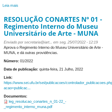
Leia mais
sobre
RESOLUÇÃO
CONARTES
RESOLUÇÃO CONARTES Nº 01 -
Nº
Regimento Interno do Museu
02
Universitário de Arte - MUNA
-
Normas
Enviado por
de
secretaria@iart...
em seg, 25/07/2022 - 12:19
Aprova o Regimento Interno do Museu Universitário de Arte -
uso
MUNA, e dá outras providências.
do
piano
Número:
01/2022
de
cauda
Data de publicação:
quinta-feira, 21 Julho, 2022
yamaha
Link:
da
https://www.sei.ufu.br/sei/publicacoes/controlador_publicacoes.ph
sala
acao=publicac...
Camargo
Guarnieri
Documentos:
do
leg_resolucao_conartes_n_01-22_-
Bloco
_regimento_interno_muna.pdf
3M,