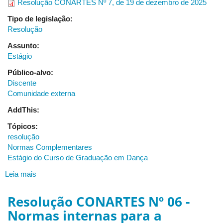
Resolução CONARTES Nº 7, de 19 de dezembro de 2025
Tipo de legislação:
Resolução
Assunto:
Estágio
Público-alvo:
Discente
Comunidade externa
AddThis:
Tópicos:
resolução
Normas Complementares
Estágio do Curso de Graduação em Dança
Leia mais
sobre
Resolução
CONARTES
Resolução CONARTES Nº 06 -
Nº
Normas internas para a
07