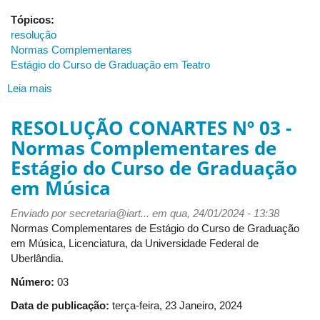
Tópicos:
resolução
Normas Complementares
Estágio do Curso de Graduação em Teatro
Leia mais
sobre
RESOLUÇÃO
CONARTES
RESOLUÇÃO CONARTES Nº 03 -
Nº
Normas Complementares de
04
Estágio do Curso de Graduação
-
Normas
em Música
Complementares
dos
Enviado por
secretaria@iart...
em qua, 24/01/2024 - 13:38
Estágios
Normas Complementares de Estágio do Curso de Graduação
Supervisionados
em Música, Licenciatura, da Universidade Federal de
Curriculares
Uberlândia.
das
Número:
03
Licenciaturas
em
Data de publicação:
terça-feira, 23 Janeiro, 2024
Teatro