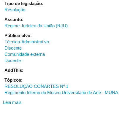
Tipo de legislação:
Campus
Resolução
Santa
Mônica
Assunto:
Regime Jurídico da União (RJU)
Público-alvo:
Técnico-Administrativo
Discente
Comunidade externa
Docente
AddThis:
Tópicos:
RESOLUÇÃO CONARTES Nº 1
Regimento Interno do Museu Universitário de Arte - MUNA
Leia mais
sobre
RESOLUÇÃO
CONARTES
Nº
01